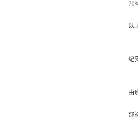
7
以
纪
由
部