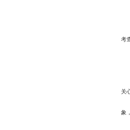
考
关
象