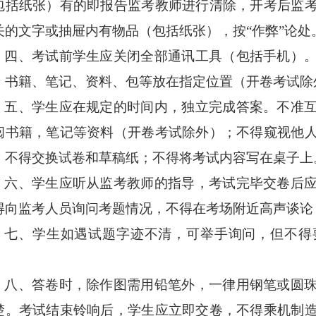
包括纸张）有的即报告监考教师进行清除，开考后监
关的文字或抽屉内有物品（包括纸张），按
“
作弊
”
论处
四、考试前学生应关闭全部通讯工具（包括手机）
、书籍、笔记、资料、包等放在指定位置（开卷考试除
五、学生应在规定的时间内，独立完成答案。不准
阅书籍，笔记等资料（开卷考试除外）；不得窥视他
，不得交换试卷和草稿纸；不得将考试内容写在桌子上
六、学生应听从监考教师的指导，考试完毕交卷后
得向监考人员询问考题情况，不得在考场附近高声谈论
七、学生如遇试题字迹不清，可举手询问，但不得
。
八、答卷时，除作图需用铅笔外，一律用钢笔或圆
楚。考试结束铃响后，学生应立即交卷，不得乘机制