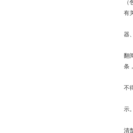
（
有
器
翻
条
不
示
清