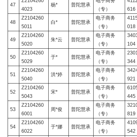
Z2104260
电子商务
4112
47
杨*
普陀慧承
4023
（专）
616
Z2104260
电子商务
4115
48
白*
普陀慧承
5011
（专）
018
Z2104260
电子商务
3403
49
朱*云
普陀慧承
5020
（专）
104
Z2104260
电子商务
2301
50
于*
普陀慧承
5029
（专）
344
Z2104260
电子商务
3424
51
洪*婷
普陀慧承
5040
（专）
921
Z2104260
电子商务
6105
52
宋*
普陀慧承
5043
（专）
445
Z2104260
电子商务
3210
53
周*俊
普陀慧承
6001
（专）
819
Z2104260
电子商务
4109
54
于*娜
普陀慧承
6022
（专）
542