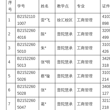
序
学号
姓名
教学点
专业
证件
号
B2152110
4103
1
雷*飞
徐汇校区
工商管理
1007
898
B2152260
3209
2
陈*
普陀慧承
工商管理
4016
499
B2152260
3101
3
朱*
普陀慧承
工商管理
5010
426
B2152260
3426
4
张*明
普陀慧承
工商管理
5013
318
B2152260
3101
5
蔡*璇
普陀慧承
工商管理
5026
214
B2152260
3408
6
张*
普陀慧承
工商管理
5028
127
B2152260
3213
7
葛*
普陀慧承
工商管理
5047
218