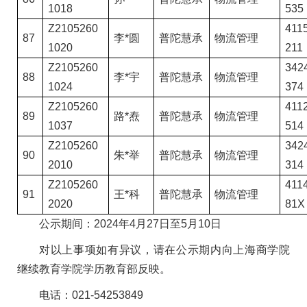
1018
535
Z2105260
4115
87
李*圆
普陀慧承
物流管理
1020
211
Z2105260
3424
88
李*宇
普陀慧承
物流管理
1024
374
Z2105260
4112
89
路*焘
普陀慧承
物流管理
1037
514
Z2105260
3424
90
朱*举
普陀慧承
物流管理
2010
314
Z2105260
4114
91
王*科
普陀慧承
物流管理
2020
81X
公示期间：2024年4月27日至5月10日
对以上事项如有异议，请在公示期内向上海商学院
继续教育学院学历教育部反映。
电话：021-54253849