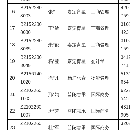
B2152280
4201
16
张*
嘉定育星
工商管理
8003
759
B2152280
3101
17
王*敏
嘉定育星
工商管理
8030
423
B2152280
3102
18
朱*俊
嘉定育星
工商管理
8035
159
B2152280
3412
19
杨*莹
嘉定育星
会计学
8049
741
B2156140
5130
20
徐*凡
杨浦求索
物流管理
1020
654
Z2102260
6228
21
邢*娟
普陀慧承
国际商务
1003
545
Z2102260
4311
22
唐*芳
普陀慧承
国际商务
1007
905
Z2102260
3208
23
杜*军
普陀慧承
国际商务