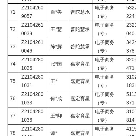
Z2104260
电子商务
5327
71
自*美
普陀慧承
9057
（专）
224
Z2104261
电子商务
2321
72
王*慧
普陀慧承
0039
（专）
040
Z2104261
电子商务
3424
73
陈*辉
普陀慧承
0046
（专）
378
Z2104280
电子商务
3206
74
张*国
嘉定育星
1026
（专）
471
Z2104280
电子商务
3102
75
王*
嘉定育星
1031
（专）
183
Z2104280
电子商务
5113
76
何*成
嘉定育星
1033
（专）
371
Z2104280
电子商务
3101
77
王*卿
嘉定育星
1036
（专）
814
Z2104280
电子商务
4115
78
谭*
嘉定育星