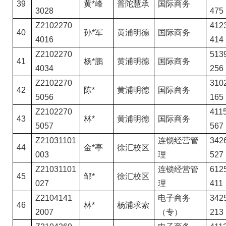
39
黄*峰
普陀慧承
国际商务
3028
475
Z2102270
4123
40
孙*军
黄浦明德
国际商务
4016
414
Z2102270
5139
41
杨*鹏
黄浦明德
国际商务
4034
256
Z2102270
3102
42
陈*
黄浦明德
国际商务
5056
165
Z2102270
4115
43
林*
黄浦明德
国际商务
5057
567
Z21031101
连锁经营管
3426
44
金*亭
徐汇校区
003
理
527
Z21031101
连锁经营管
6125
45
邹*
徐汇校区
027
理
411
Z2104141
电子商务
3425
46
林*
杨浦求索
2007
（专）
213