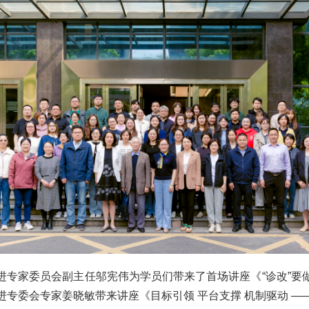
进专家委员会副主任邬宪伟为学员们带来了首场讲座《“诊改”要
专委会专家姜晓敏带来讲座《目标引领 平台支撑 机制驱动 